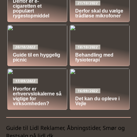
Derfor er e-
21/10/2022
cigaretten et
populært
Derfor skal du vælge
rygestopmiddel
trådløse mikrofoner
20/10/2022
18/10/2022
Guide til en hyggelig
Behandling med
picnic
fysioterapi
17/09/2022
Hvorfor er
16/09/2022
erhvervslokalerne så
vigtige for
Det kan du opleve i
virksomheden?
Vejle
Guide til Lidl Reklamer, Åbningstider, Smør og
Restsalg på lidl.dk