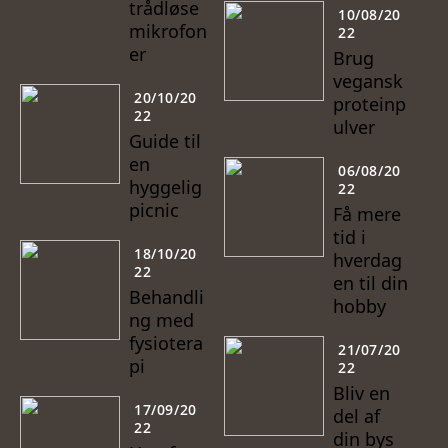
trådløse
10/08/20
mikrofon
22
er
Brug
vegansk
20/10/20
proteinp
22
ulver
Guide til
en
06/08/20
hyggelig
22
picnic
Få mere
tid i
18/10/20
hverdag
22
en til din
Behandli
hobby
ng med
fysiotera
21/07/20
pi
22
Bliv en
17/09/20
del af
22
din bys