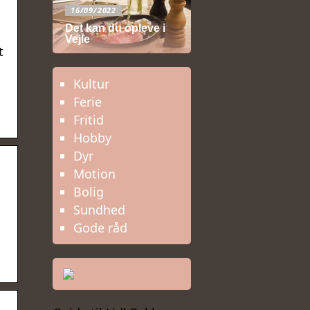
16/09/2022
Det kan du opleve i
Vejle
t
Kultur
Ferie
Fritid
Hobby
Dyr
Motion
Bolig
Sundhed
Gode råd
u