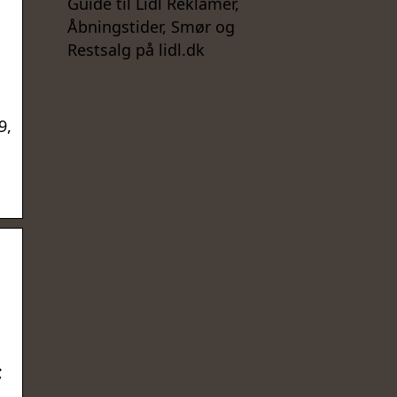
Guide til Lidl Reklamer,
Åbningstider, Smør og
Restsalg på lidl.dk
9,
;