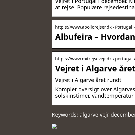
Vejret i Portugal i december. K
at rejse. Populære rejsedestina
http s://www.apollorejser.dk › Portugal 
Albufeira – Hvordan
http s://www.mitrejsevejr.dk › portugal 
Vejret i Algarve åre
Vejret i Algarve året rundt
Komplet oversigt over Algarves
solskinstimer, vandtemperatur o
Keywords: algarve vejr december