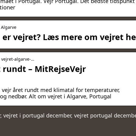
limaet i Portugal. Vejr Portugal. Det bedste tidspunkt
tioner
› Algarve
 er vejret? Læs mere om vejret he
› vejret-algarve-…
t rundt – MitRejseVejr
 vejr året rundt med klimatal for temperaturer,
g nedbør. Alt om vejret i Algarve, Portugal
, vejret i portugal december, vejret portugal decemb