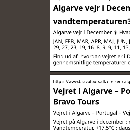
Algarve vejr i Dece
vandtemperaturen
Algarve vejr i December ☀️ Hv
JAN, FEB, MAR, APR, MAJ, JUN, J
29, 27, 23, 19, 16. 8, 9, 9, 11, 13
Find ud af, hvordan vejret er 
gennemsnitlige temperaturer og
http s://www.bravotours.dk › rejser › alg
Vejret i Algarve – P
Bravo Tours
Vejret i Algarve – Portugal – Ve
Vejret på Algarve i december ;
Vandtemperatur, +17.5°C ; dagsl