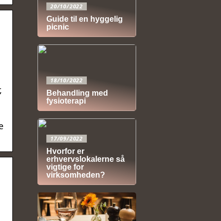
20/10/2022
Guide til en hyggelig
picnic
18/10/2022
,
Behandling med
fysioterapi
e
17/09/2022
Hvorfor er
erhvervslokalerne så
vigtige for
virksomheden?