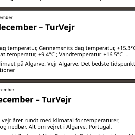
ecember
 december – TurVejr
 dag temperatur, Gennemsnits dag temperatur, +15.3°C
at temperatur, +9.4°C ; Vandtemperatur, +16.5°C …
limaet på Algarve. Vejr Algarve. Det bedste tidspunk
tioner
december
december – TurVejr
 vejr året rundt med klimatal for temperaturer,
g nedbør. Alt om vejret i Algarve, Portugal.