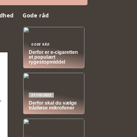
dhed
Gode råd
GODE RÅD
Derfor er e-cigaretten
et populært
rygestopmiddel
21/10/2022
r
Derfor skal du vælge
trådløse mikrofoner