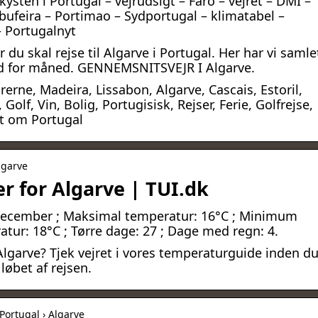
kysten i Portugal – vejrudsigt – Faro – vejret – DMI –
bufeira – Portimao – Sydportugal – klimatabel –
– Portugalnyt
r du skal rejse til Algarve i Portugal. Her har vi samle
ed for måned. GENNEMSNITSVEJR I Algarve.
rerne, Madeira, Lissabon, Algarve, Cascais, Estoril,
Golf, Vin, Bolig, Portugisisk, Rejser, Ferie, Golfrejse,
lt om Portugal
Algarve
r for Algarve | TUI.dk
 December ; Maksimal temperatur: 16°C ; Minimum
tur: 18°C ; Tørre dage: 27 ; Dage med regn: 4.
i Algarve? Tjek vejret i vores temperaturguide inden d
 løbet af rejsen.
Portugal › Algarve