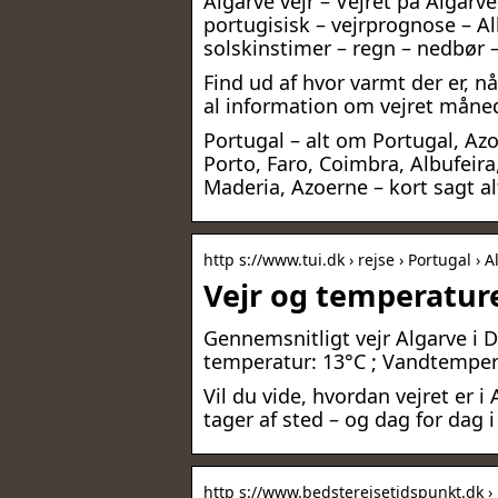
Algarve vejr – Vejret på Algarve
portugisisk – vejrprognose – Al
solskinstimer – regn – nedbør 
Find ud af hvor varmt der er, nå
al information om vejret mån
Portugal – alt om Portugal, Azo
Porto, Faro, Coimbra, Albufeira, 
Maderia, Azoerne – kort sagt a
http s://www.tui.dk › rejse › Portugal › 
Vejr og temperature
Gennemsnitligt vejr Algarve i
temperatur: 13°C ; Vandtempera
Vil du vide, hvordan vejret er 
tager af sted – og dag for dag i
http s://www.bedsterejsetidspunkt.dk › 