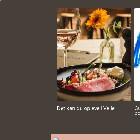
Det kan du opleve i Vejle
Gu
bø