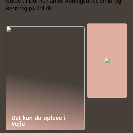
Guide til Lidl Reklamer, Åbningstider, Smør og
Restsalg på lidl.dk
Det kan du opleve i
Vejle