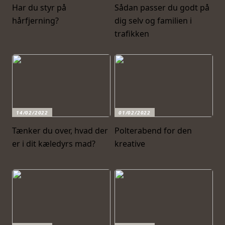
Har du styr på
Sådan passer du godt på
hårfjerning?
dig selv og familien i
trafikken
14/02/2022
01/02/2022
Tænker du over, hvad der
Polterabend for den
er i dit kæledyrs mad?
kreative