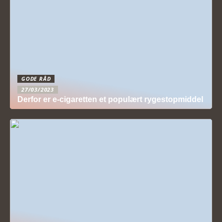
GODE RÅD
27/03/2023
Derfor er e-cigaretten et populært rygestopmiddel