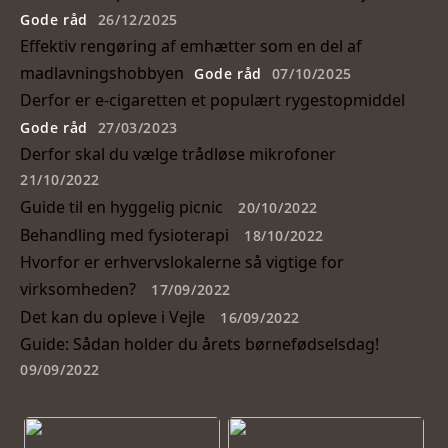
Gode råd
26/12/2025
Effektiv rengøring af emhætter som en del af
madlavningshobbyen
Gode råd
07/10/2025
Derfor er e-cigaretten et populært rygestopmiddel
Gode råd
27/03/2023
Derfor skal du vælge trådløse mikrofoner
21/10/2022
Guide til en hyggelig picnic
20/10/2022
Behandling med fysioterapi
18/10/2022
Hvorfor er erhvervslokalerne så vigtige for
virksomheden?
17/09/2022
Det kan du opleve i Vejle
16/09/2022
Guide: Sådan holder du årets børnefødselsdag!
09/09/2022