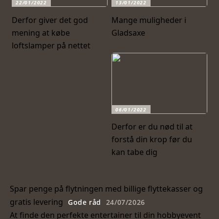
22/01/2022
13/01/2022
Derfor giver det god
Mange muligheder i
mening at købe
Gladsaxe
loftslamper på nettet
06/01/2022
Derfor er du nød til at
forstå din krop før du
kan tabe dig
Spar penge på flytningen med billige flyttekasser og
gratis levering
Gode råd
24/07/2026
At finde den perfekte entertainer til din hobbyevent