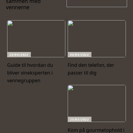
sammen med
vennerne
20/04/2022
06/04/2022
Guide til hvordan du
Find den telefon, der
bliver vineksperten i
passer til dig
vennegruppen
25/03/2022
Kom på gourmetophold i