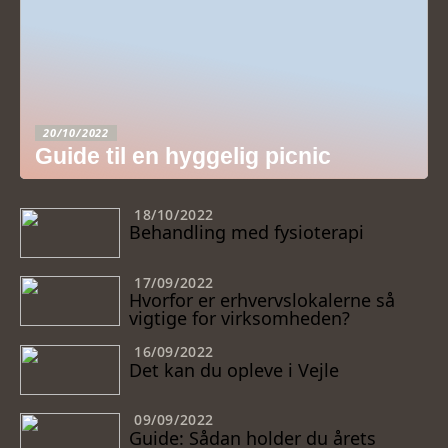
20/10/2022
Guide til en hyggelig picnic
18/10/2022
Behandling med fysioterapi
17/09/2022
Hvorfor er erhvervslokalerne så
vigtige for virksomheden?
16/09/2022
Det kan du opleve i Vejle
09/09/2022
Guide: Sådan holder du årets