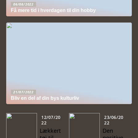
06/08/2022
Få mere tid i hverdagen til din hobby
21/07/2022
Bliv en del af din bys kulturliv
12/07/20
23/06/20
22
22
Lækkert
Den
tøj til
positive