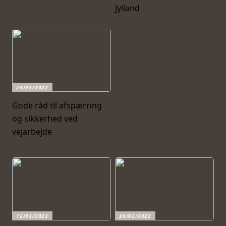
Jylland
24/03/2022
Gode råd til afspærring
og sikkerhed ved
vejarbejde
15/03/2022
20/02/2022