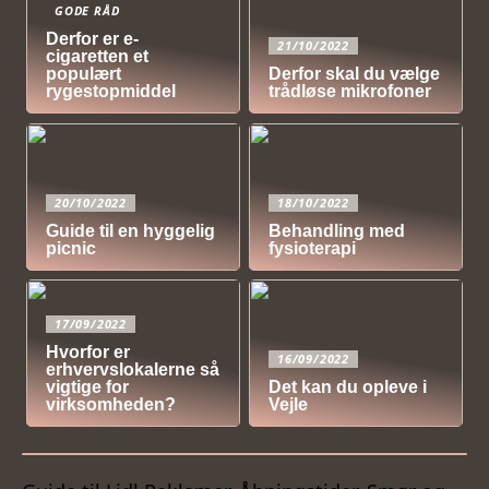
GODE RÅD
Derfor er e-
21/10/2022
cigaretten et
populært
Derfor skal du vælge
rygestopmiddel
trådløse mikrofoner
20/10/2022
18/10/2022
Guide til en hyggelig
Behandling med
picnic
fysioterapi
17/09/2022
Hvorfor er
16/09/2022
erhvervslokalerne så
vigtige for
Det kan du opleve i
virksomheden?
Vejle