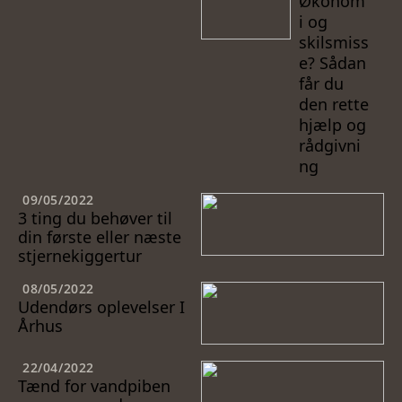
Økonom
i og
skilsmiss
e? Sådan
får du
den rette
hjælp og
rådgivni
ng
09/05/2022
3 ting du behøver til
din første eller næste
stjernekiggertur
08/05/2022
Udendørs oplevelser I
Århus
22/04/2022
Tænd for vandpiben