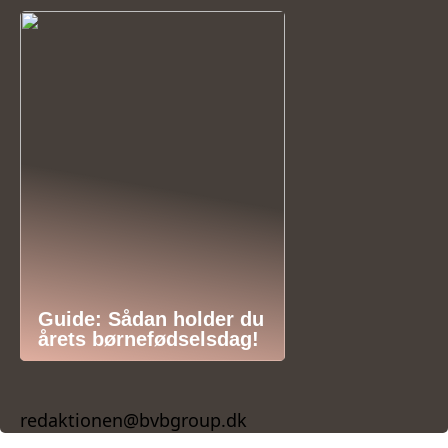
Guide: Sådan holder du
årets børnefødselsdag!
redaktionen@bvbgroup.dk