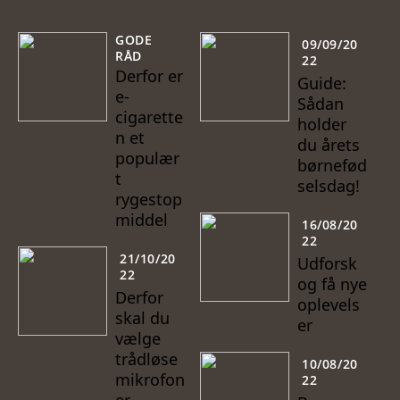
GODE
09/09/20
RÅD
22
Derfor er
Guide:
e-
Sådan
cigarette
holder
n et
du årets
populær
børnefød
t
selsdag!
rygestop
middel
16/08/20
22
21/10/20
Udforsk
22
og få nye
Derfor
oplevels
skal du
er
vælge
trådløse
10/08/20
mikrofon
22