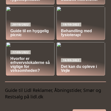
20/10/2022
18/10/2022
Guide til en hyggelig
Behandling med
picnic
fysioterapi
17/09/2022
Hvorfor er
16/09/2022
erhvervslokalerne så
vigtige for
Det kan du opleve i
virksomheden?
Vejle
Guide til Lidl Reklamer, Åbningstider, Smør og
Restsalg på lidl.dk