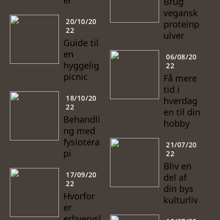
er
Brug
vegansk
20/10/20
proteinp
22
ulver
Guide til
en
06/08/20
hyggelig
22
picnic
Få mere
tid i
18/10/20
hverdag
22
en til din
Behandli
hobby
ng med
fysiotera
21/07/20
pi
22
Bliv en
17/09/20
del af
22
din bys
Hvorfor
kulturliv
er
erhvervsl